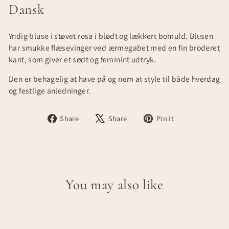
Dansk
Yndig bluse i støvet rosa i blødt og lækkert bomuld. Blusen
har smukke flæsevinger ved ærmegabet med en fin broderet
kant, som giver et sødt og feminint udtryk.
Den er behagelig at have på og nem at style til både hverdag
og festlige anledninger.
Share
Tweet
Pin
Share
Share
Pin it
on
on
on
Facebook
X
Pinterest
You may also like