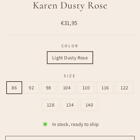
Karen Dusty Rose
Regular
€31,95
price
COLOR
Light Dusty Rose
SIZE
86
92
98
104
110
116
122
128
134
140
In stock, ready to ship